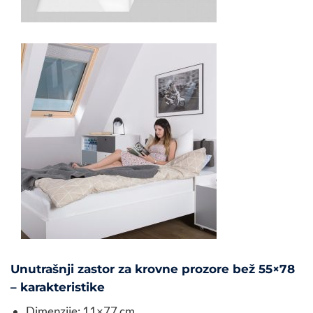
Unutrašnji zastor za krovne prozore bež 55×78
– karakteristike
Dimenzije: 11×77 cm