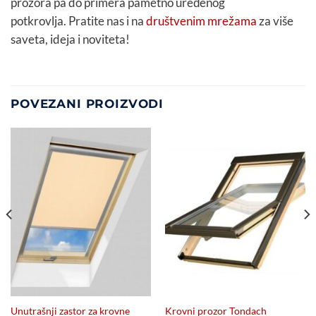
prozora pa do primera pametno uređenog
potkrovlja. Pratite nas i na
društvenim mrežama
za više
saveta, ideja i noviteta!
POVEZANI PROIZVODI
Unutrašnji zastor za krovne
Krovni prozor Tondach