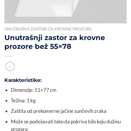
UNUTRAŠNJI ZASTORI ZA KROVNE PROZORE
Unutrašnji zastor za krovne
prozore bež 55×78
Karakteristike:
Dimenzije: 11×77 cm
Težina: 1 kg
Zaštita od prekomerne jačine sunčevih zraka
Može se podešavati tako da pokriva bilo koju dužinu
prozora