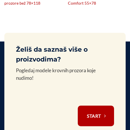
prozore bež 78×118
Comfort 55×78
Želiš da saznaš više o
proizvodima?
Pogledaj modele krovnih prozora koje
nudimo!
START