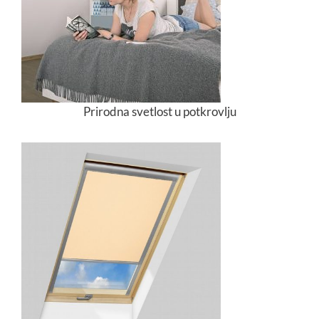
Prirodna svetlost u potkrovlju