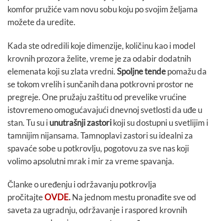
komfor pružiće vam novu sobu koju po svojim željama
možete da uredite.
Kada ste odredili koje dimenzije, količinu kao i model
krovnih prozora želite, vreme je za odabir dodatnih
elemenata koji su zlata vredni.
Spoljne tende
pomažu da
se tokom vrelih i sunčanih dana potkrovni prostor ne
pregreje. One pružaju zaštitu od prevelike vrućine
istovremeno omogućavajući dnevnoj svetlosti da uđe u
stan. Tu su i
unutrašnji zastori
koji su dostupni u svetlijim i
tamnijim nijansama. Tamnoplavi zastori su idealni za
spavaće sobe u potkrovlju, pogotovu za sve nas koji
volimo apsolutni mrak i mir za vreme spavanja.
Članke o uređenju i održavanju potkrovlja
pročitajte
OVDE
.
Na jednom mestu pronađite sve od
saveta za ugradnju, održavanje i raspored krovnih