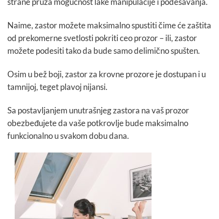
strane pruža mogućnost lake manipulacije i podešavanja.
Naime, zastor možete maksimalno spustiti čime će zaštita
od prekomerne svetlosti pokriti ceo prozor – ili, zastor
možete podesiti tako da bude samo delimično spušten.
Osim u bež boji, zastor za krovne prozore je dostupan i u
tamnijoj, teget plavoj nijansi.
Sa postavljanjem unutrašnjeg zastora na vaš prozor
obezbeđujete da vaše potkrovlje bude maksimalno
funkcionalno u svakom dobu dana.