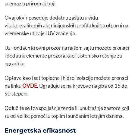
premaz u prirodnoj boji.
Ovaj okvir poseduje dodatnu zaštitu u vidu
visokokvalitetnih aluminijumskih profila koji su otporni na
vremenske uticaje i UV zračenja.
Uz Tondach krovni prozor na našem sajtu možete pronaći
i dodatne elemente prozora kao i sistemsko rešenje za
ugradnju.
Opšave kao i set toplotne i hidro izolacije možete pronaći
na linku
OVDE
. Ugrađuju se na krovove nagiba od 15 do
90 stepeni.
Odlučite se i za spoljašnje tende ili unutrašnje zastore koji
su od velike pomoći u toplim i sunčanim letnjim danima.
Energetska efikasnost