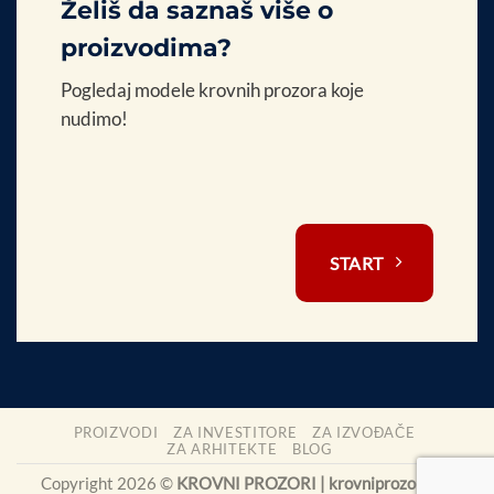
Želiš da saznaš više o
proizvodima?
Pogledaj modele krovnih prozora koje
nudimo!
START
PROIZVODI
ZA INVESTITORE
ZA IZVOĐAČE
ZA ARHITEKTE
BLOG
Copyright 2026 ©
KROVNI PROZORI | krovniprozori.rs
|