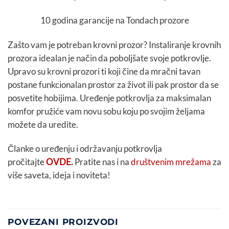
10 godina garancije na Tondach prozore
Zašto vam je potreban krovni prozor? Instaliranje krovnih
prozora idealan je način da poboljšate svoje potkrovlje.
Upravo su krovni prozori ti koji čine da mračni tavan
postane funkcionalan prostor za život ili pak prostor da se
posvetite hobijima. Uređenje potkrovlja za maksimalan
komfor pružiće vam novu sobu koju po svojim željama
možete da uredite.
Članke o uređenju i održavanju potkrovlja
pročitajte
OVDE
.
Pratite nas i na
društvenim mrežama
za
više saveta, ideja i noviteta!
POVEZANI PROIZVODI