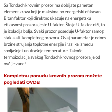
Sa Tondach krovnim prozorima dobijate pametan
element krova koji je maksimalno energetski efikasan.
Bitan faktor koji direktno ukazuje na energetsku
efikasnost prozora jeste U-faktor. Što je U-faktor niži, to
je izolacija bolja. Svaki prozor poseduje U-faktor samog
stakla ali i kompletnog prozora. Ovaj parametar je odnos
brzine strujanja toplotne energije i razlike između
spoljašnje i unutrašnje temperature. Takođe,
termoizolacija svakog Tondach krovnog prozora je od
ovčije vune!
Kompletnu ponudu krovnih prozora možete
pogledati OVDE!