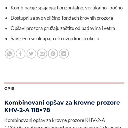
Kombinacije spajanja: horizontalno, vertikalno i bočno
Dostupni za sve veličine Tondach krovnih prozora
Opšavi prozora pružaju zaštitu od padavina i vetra
Savršeno se uklapaju u krovnu konstrukciju
OPIS
Kombinovani opšav za krovne prozore
KHV-2-A 118×78
Kombinovani opšav za krovne prozore KHV-2-A
118×78 je gotovi opšavni sistem za spajanje više krovnih