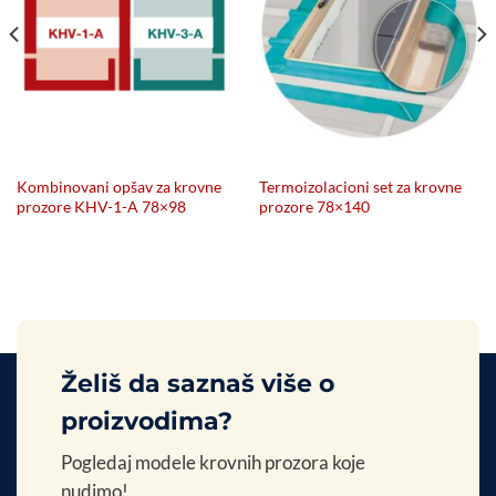
Kombinovani opšav za krovne
Termoizolacioni set za krovne
prozore KHV-1-A 78×98
prozore 78×140
Želiš da saznaš više o
proizvodima?
Pogledaj modele krovnih prozora koje
nudimo!