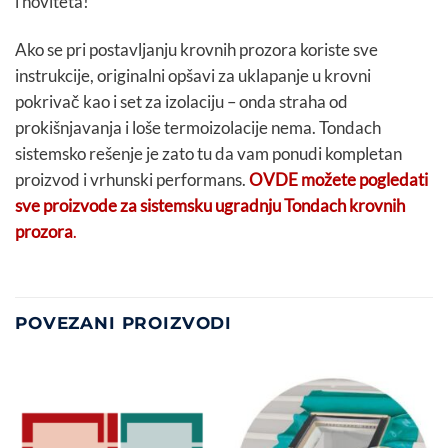
i noviteta!
Ako se pri postavljanju krovnih prozora koriste sve
instrukcije, originalni opšavi za uklapanje u krovni
pokrivač kao i set za izolaciju – onda straha od
prokišnjavanja i loše termoizolacije nema. Tondach
sistemsko rešenje je zato tu da vam ponudi kompletan
proizvod i vrhunski performans.
OVDE možete pogledati
sve proizvode za sistemsku ugradnju Tondach krovnih
prozora
.
POVEZANI PROIZVODI