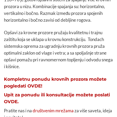
prozora u nizu. Kombinacije spajanja su: horizontalno,
vertikalno i bočno. Razmak između prozora spojenih
horizontalno i bočno zavisi od debljine rogova.
Opšavi za krovne prozore pružaju kvalitetnu i trajnu
zaštitu koja se uklapa u krovnu konstrukciju. Tondach
sistemska oprema za ugradnju krovnih prozora pruža
optimalni zaklon od vlage i vetra; a sa spoljašnje strane
opšavi pomažu pri ravnomernom topljenju i odvodu snega
i kišnice.
Kompletnu ponudu krovnih prozora možete
pogledati OVDE!
Upit za ponudu ili konsultacije možete poslati
OVDE.
Pratite nas i na
društvenim mrežama
za više saveta, ideja